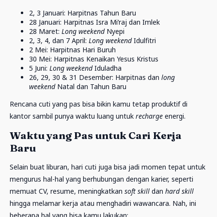
2, 3 Januari: Harpitnas Tahun Baru
28 Januari: Harpitnas Isra Mi’raj dan Imlek
28 Maret:
Long weekend
Nyepi
2, 3, 4, dan 7 April:
Long weekend
Idulfitri
2 Mei: Harpitnas Hari Buruh
30 Mei: Harpitnas Kenaikan Yesus Kristus
5 Juni:
Long weekend
Iduladha
26, 29, 30 & 31 Desember: Harpitnas dan
long
weekend
Natal dan Tahun Baru
Rencana cuti yang pas bisa bikin kamu tetap produktif di
kantor sambil punya waktu luang untuk
recharge
energi.
Waktu yang Pas untuk Cari Kerja
Baru
Selain buat liburan, hari cuti juga bisa jadi momen tepat untuk
mengurus hal-hal yang berhubungan dengan karier, seperti
memuat CV, resume, meningkatkan
soft skill
dan
hard skill
hingga melamar kerja atau menghadiri wawancara. Nah, ini
beberapa hal yang bisa kamu lakukan: