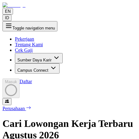
EN
ID
Toggle navigation menu
Pekerjaan
Tentang Kami
Cek Gaji
Sumber Daya Karir
Campus Connect
Daftar
Masuk
Perusahaan
Cari Lowongan Kerja Terbaru
Agustus
2026