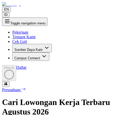
EN
ID
Toggle navigation menu
Pekerjaan
Tentang Kami
Cek Gaji
Sumber Daya Karir
Campus Connect
Daftar
Masuk
Perusahaan
Cari Lowongan Kerja Terbaru
Agustus
2026