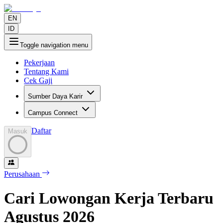
EN
ID
Toggle navigation menu
Pekerjaan
Tentang Kami
Cek Gaji
Sumber Daya Karir
Campus Connect
Daftar
Masuk
Perusahaan
Cari Lowongan Kerja Terbaru
Agustus
2026