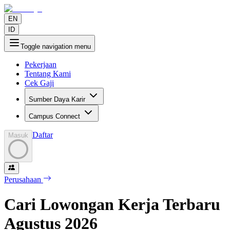
EN
ID
Toggle navigation menu
Pekerjaan
Tentang Kami
Cek Gaji
Sumber Daya Karir
Campus Connect
Daftar
Masuk
Perusahaan
Cari Lowongan Kerja Terbaru
Agustus
2026