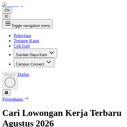
EN
ID
Toggle navigation menu
Pekerjaan
Tentang Kami
Cek Gaji
Sumber Daya Karir
Campus Connect
Daftar
Masuk
Perusahaan
Cari Lowongan Kerja Terbaru
Agustus
2026