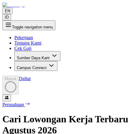
EN
ID
Toggle navigation menu
Pekerjaan
Tentang Kami
Cek Gaji
Sumber Daya Karir
Campus Connect
Daftar
Masuk
Perusahaan
Cari Lowongan Kerja Terbaru
Agustus
2026