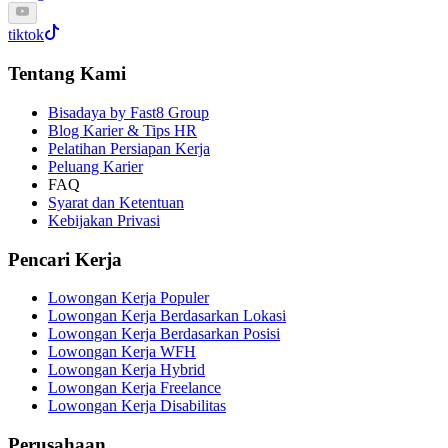
tiktok
Tentang Kami
Bisadaya by Fast8 Group
Blog Karier & Tips HR
Pelatihan Persiapan Kerja
Peluang Karier
FAQ
Syarat dan Ketentuan
Kebijakan Privasi
Pencari Kerja
Lowongan Kerja Populer
Lowongan Kerja Berdasarkan Lokasi
Lowongan Kerja Berdasarkan Posisi
Lowongan Kerja WFH
Lowongan Kerja Hybrid
Lowongan Kerja Freelance
Lowongan Kerja Disabilitas
Perusahaan