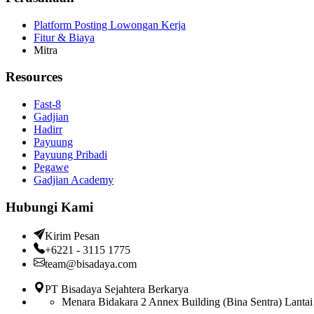
Platform Posting Lowongan Kerja
Fitur & Biaya
Mitra
Resources
Fast-8
Gadjian
Hadirr
Payuung
Payuung Pribadi
Pegawe
Gadjian Academy
Hubungi Kami
Kirim Pesan
+6221 - 3115 1775
team@bisadaya.com
PT Bisadaya Sejahtera Berkarya
Menara Bidakara 2 Annex Building (Bina Sentra) Lantai 