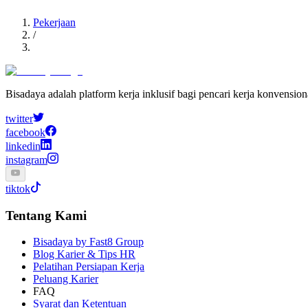
Pekerjaan
/
Bisadaya adalah platform kerja inklusif bagi pencari kerja konvensio
twitter
facebook
linkedin
instagram
tiktok
Tentang Kami
Bisadaya by Fast8 Group
Blog Karier & Tips HR
Pelatihan Persiapan Kerja
Peluang Karier
FAQ
Syarat dan Ketentuan