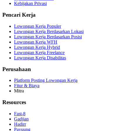
Kebijakan Privasi
Pencari Kerja
Lowongan Kerja Populer
Lowongan Kerja Berdasarkan Lokasi
Lowongan Kerja Berdasarkan Posisi
Lowongan Kerja WFH
Lowongan Kerja Hybrid
Lowongan Kerja Freelance
Lowongan Kerja Disabilitas
Perusahaan
Platform Posting Lowongan Kerja
Fitur & Biaya
Mitra
Resources
Fast-8
Gadjian
Hadirr
Payuung