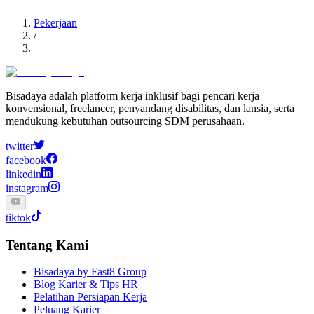
Pekerjaan
/
Bisadaya adalah platform kerja inklusif bagi pencari kerja
konvensional, freelancer, penyandang disabilitas, dan lansia, serta
mendukung kebutuhan outsourcing SDM perusahaan.
twitter
facebook
linkedin
instagram
tiktok
Tentang Kami
Bisadaya by Fast8 Group
Blog Karier & Tips HR
Pelatihan Persiapan Kerja
Peluang Karier