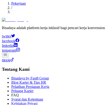
Pekerjaan
/
Bisadaya adalah platform kerja inklusif bagi pencari kerja konvensio
twitter
facebook
linkedin
instagram
tiktok
Tentang Kami
Bisadaya by Fast8 Group
Blog Karier & Tips HR
Pelatihan Persiapan Kerja
Peluang Karier
FAQ
Syarat dan Ketentuan
Kebijakan Privasi