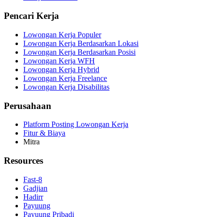
Pencari Kerja
Lowongan Kerja Populer
Lowongan Kerja Berdasarkan Lokasi
Lowongan Kerja Berdasarkan Posisi
Lowongan Kerja WFH
Lowongan Kerja Hybrid
Lowongan Kerja Freelance
Lowongan Kerja Disabilitas
Perusahaan
Platform Posting Lowongan Kerja
Fitur & Biaya
Mitra
Resources
Fast-8
Gadjian
Hadirr
Payuung
Payuung Pribadi