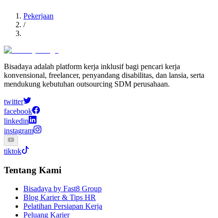
Pekerjaan
/
Bisadaya adalah platform kerja inklusif bagi pencari kerja
konvensional, freelancer, penyandang disabilitas, dan lansia, serta
mendukung kebutuhan outsourcing SDM perusahaan.
twitter
facebook
linkedin
instagram
tiktok
Tentang Kami
Bisadaya by Fast8 Group
Blog Karier & Tips HR
Pelatihan Persiapan Kerja
Peluang Karier