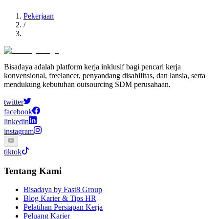
Pekerjaan
/
Bisadaya adalah platform kerja inklusif bagi pencari kerja
konvensional, freelancer, penyandang disabilitas, dan lansia, serta
mendukung kebutuhan outsourcing SDM perusahaan.
twitter
facebook
linkedin
instagram
tiktok
Tentang Kami
Bisadaya by Fast8 Group
Blog Karier & Tips HR
Pelatihan Persiapan Kerja
Peluang Karier