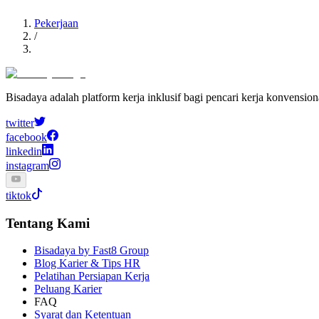
Pekerjaan
/
Bisadaya adalah platform kerja inklusif bagi pencari kerja konvensio
twitter
facebook
linkedin
instagram
tiktok
Tentang Kami
Bisadaya by Fast8 Group
Blog Karier & Tips HR
Pelatihan Persiapan Kerja
Peluang Karier
FAQ
Syarat dan Ketentuan