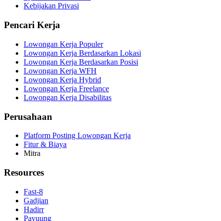
Kebijakan Privasi
Pencari Kerja
Lowongan Kerja Populer
Lowongan Kerja Berdasarkan Lokasi
Lowongan Kerja Berdasarkan Posisi
Lowongan Kerja WFH
Lowongan Kerja Hybrid
Lowongan Kerja Freelance
Lowongan Kerja Disabilitas
Perusahaan
Platform Posting Lowongan Kerja
Fitur & Biaya
Mitra
Resources
Fast-8
Gadjian
Hadirr
Payuung