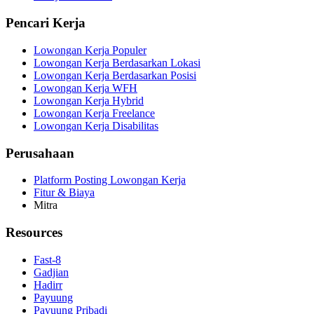
Pencari Kerja
Lowongan Kerja Populer
Lowongan Kerja Berdasarkan Lokasi
Lowongan Kerja Berdasarkan Posisi
Lowongan Kerja WFH
Lowongan Kerja Hybrid
Lowongan Kerja Freelance
Lowongan Kerja Disabilitas
Perusahaan
Platform Posting Lowongan Kerja
Fitur & Biaya
Mitra
Resources
Fast-8
Gadjian
Hadirr
Payuung
Payuung Pribadi