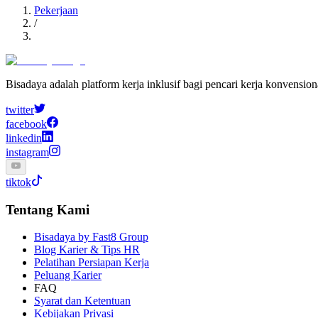
Pekerjaan
/
Bisadaya adalah platform kerja inklusif bagi pencari kerja konvensio
twitter
facebook
linkedin
instagram
tiktok
Tentang Kami
Bisadaya by Fast8 Group
Blog Karier & Tips HR
Pelatihan Persiapan Kerja
Peluang Karier
FAQ
Syarat dan Ketentuan
Kebijakan Privasi