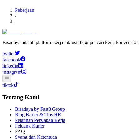
Pekerjaan
/
Bisadaya adalah platform kerja inklusif bagi pencari kerja konvensio
twitter
facebook
linkedin
instagram
tiktok
Tentang Kami
Bisadaya by Fast8 Group
Blog Karier & Tips HR
Pelatihan Persiapan Kerja
Peluang Karier
FAQ
Syarat dan Ketentuan