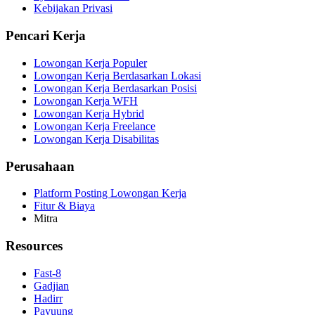
Kebijakan Privasi
Pencari Kerja
Lowongan Kerja Populer
Lowongan Kerja Berdasarkan Lokasi
Lowongan Kerja Berdasarkan Posisi
Lowongan Kerja WFH
Lowongan Kerja Hybrid
Lowongan Kerja Freelance
Lowongan Kerja Disabilitas
Perusahaan
Platform Posting Lowongan Kerja
Fitur & Biaya
Mitra
Resources
Fast-8
Gadjian
Hadirr
Payuung