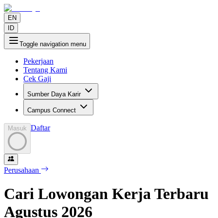
EN
ID
Toggle navigation menu
Pekerjaan
Tentang Kami
Cek Gaji
Sumber Daya Karir
Campus Connect
Daftar
Masuk
Perusahaan
Cari Lowongan Kerja Terbaru
Agustus
2026