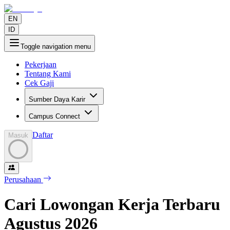
EN
ID
Toggle navigation menu
Pekerjaan
Tentang Kami
Cek Gaji
Sumber Daya Karir
Campus Connect
Daftar
Masuk
Perusahaan
Cari Lowongan Kerja Terbaru
Agustus
2026