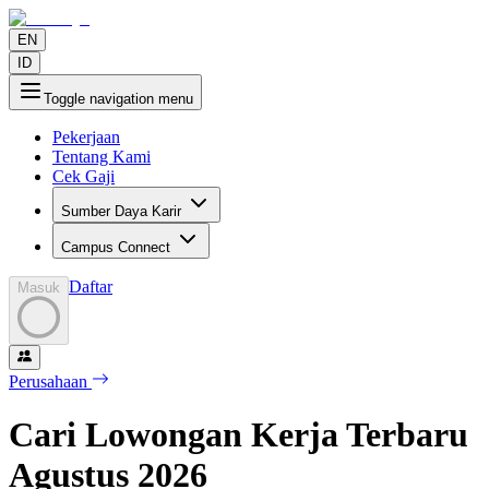
EN
ID
Toggle navigation menu
Pekerjaan
Tentang Kami
Cek Gaji
Sumber Daya Karir
Campus Connect
Daftar
Masuk
Perusahaan
Cari Lowongan Kerja Terbaru
Agustus
2026