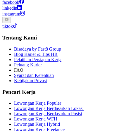
facebook
linkedin
instagram
tiktok
Tentang Kami
Bisadaya by Fast8 Group
Blog Karier & Tips HR
Pelatihan Persiapan Kerja
Peluang Karier
FAQ
Syarat dan Ketentuan
Kebijakan Privasi
Pencari Kerja
Lowongan Kerja Populer
Lowongan Kerja Berdasarkan Lokasi
Lowongan Kerja Berdasarkan Posisi
Lowongan Kerja WFH
Lowongan Kerja Hybrid
Lowongan Kerja Freelance