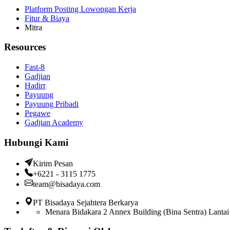
Platform Posting Lowongan Kerja
Fitur & Biaya
Mitra
Resources
Fast-8
Gadjian
Hadirr
Payuung
Payuung Pribadi
Pegawe
Gadjian Academy
Hubungi Kami
Kirim Pesan
+6221 - 3115 1775
team@bisadaya.com
PT Bisadaya Sejahtera Berkarya
Menara Bidakara 2 Annex Building (Bina Sentra) Lantai 