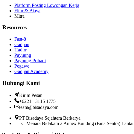
Platform Posting Lowongan Kerja
Fitur & Biaya
Mitra
Resources
Fast-8
Gadjian
Hadirr
Payuung
Payuung Pribadi
Pegawe
Gadjian Academy
Hubungi Kami
Kirim Pesan
+6221 - 3115 1775
team@bisadaya.com
PT Bisadaya Sejahtera Berkarya
Menara Bidakara 2 Annex Building (Bina Sentra) Lantai 