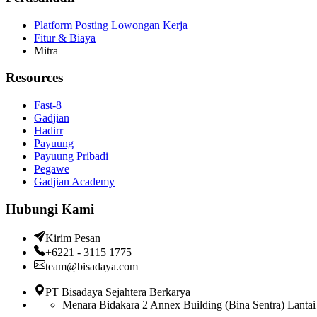
Platform Posting Lowongan Kerja
Fitur & Biaya
Mitra
Resources
Fast-8
Gadjian
Hadirr
Payuung
Payuung Pribadi
Pegawe
Gadjian Academy
Hubungi Kami
Kirim Pesan
+6221 - 3115 1775
team@bisadaya.com
PT Bisadaya Sejahtera Berkarya
Menara Bidakara 2 Annex Building (Bina Sentra) Lantai 