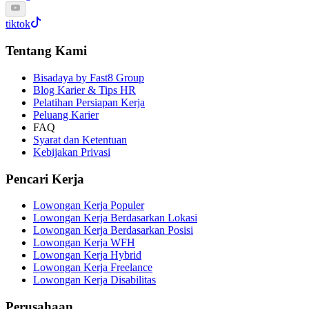
tiktok
Tentang Kami
Bisadaya by Fast8 Group
Blog Karier & Tips HR
Pelatihan Persiapan Kerja
Peluang Karier
FAQ
Syarat dan Ketentuan
Kebijakan Privasi
Pencari Kerja
Lowongan Kerja Populer
Lowongan Kerja Berdasarkan Lokasi
Lowongan Kerja Berdasarkan Posisi
Lowongan Kerja WFH
Lowongan Kerja Hybrid
Lowongan Kerja Freelance
Lowongan Kerja Disabilitas
Perusahaan