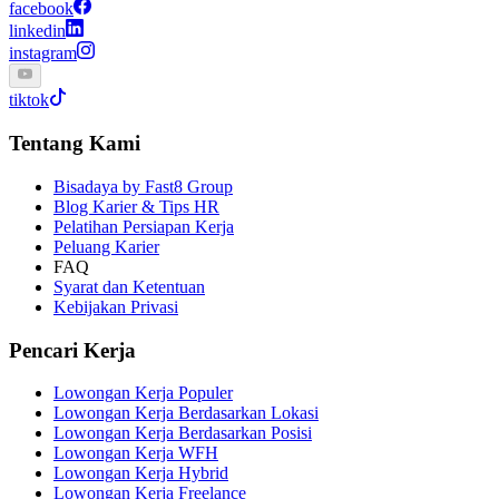
facebook
linkedin
instagram
tiktok
Tentang Kami
Bisadaya by Fast8 Group
Blog Karier & Tips HR
Pelatihan Persiapan Kerja
Peluang Karier
FAQ
Syarat dan Ketentuan
Kebijakan Privasi
Pencari Kerja
Lowongan Kerja Populer
Lowongan Kerja Berdasarkan Lokasi
Lowongan Kerja Berdasarkan Posisi
Lowongan Kerja WFH
Lowongan Kerja Hybrid
Lowongan Kerja Freelance