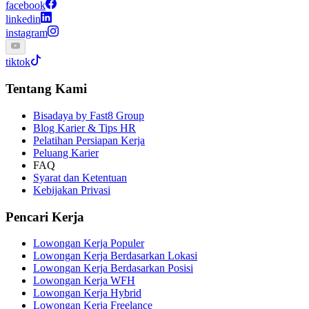
facebook
linkedin
instagram
tiktok
Tentang Kami
Bisadaya by Fast8 Group
Blog Karier & Tips HR
Pelatihan Persiapan Kerja
Peluang Karier
FAQ
Syarat dan Ketentuan
Kebijakan Privasi
Pencari Kerja
Lowongan Kerja Populer
Lowongan Kerja Berdasarkan Lokasi
Lowongan Kerja Berdasarkan Posisi
Lowongan Kerja WFH
Lowongan Kerja Hybrid
Lowongan Kerja Freelance