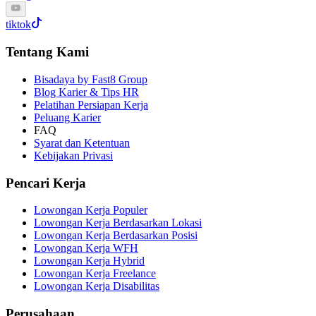
tiktok
Tentang Kami
Bisadaya by Fast8 Group
Blog Karier & Tips HR
Pelatihan Persiapan Kerja
Peluang Karier
FAQ
Syarat dan Ketentuan
Kebijakan Privasi
Pencari Kerja
Lowongan Kerja Populer
Lowongan Kerja Berdasarkan Lokasi
Lowongan Kerja Berdasarkan Posisi
Lowongan Kerja WFH
Lowongan Kerja Hybrid
Lowongan Kerja Freelance
Lowongan Kerja Disabilitas
Perusahaan