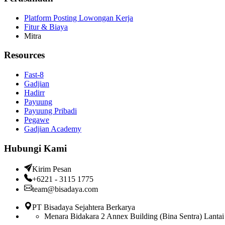
Platform Posting Lowongan Kerja
Fitur & Biaya
Mitra
Resources
Fast-8
Gadjian
Hadirr
Payuung
Payuung Pribadi
Pegawe
Gadjian Academy
Hubungi Kami
Kirim Pesan
+6221 - 3115 1775
team@bisadaya.com
PT Bisadaya Sejahtera Berkarya
Menara Bidakara 2 Annex Building (Bina Sentra) Lantai 