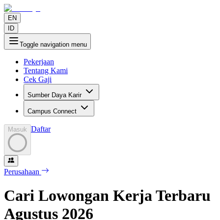
EN
ID
Toggle navigation menu
Pekerjaan
Tentang Kami
Cek Gaji
Sumber Daya Karir
Campus Connect
Daftar
Masuk
Perusahaan
Cari Lowongan Kerja Terbaru
Agustus
2026