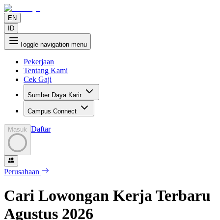
EN
ID
Toggle navigation menu
Pekerjaan
Tentang Kami
Cek Gaji
Sumber Daya Karir
Campus Connect
Daftar
Masuk
Perusahaan
Cari Lowongan Kerja Terbaru
Agustus
2026