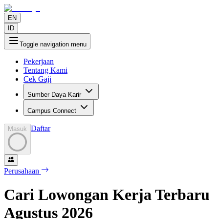
EN
ID
Toggle navigation menu
Pekerjaan
Tentang Kami
Cek Gaji
Sumber Daya Karir
Campus Connect
Daftar
Masuk
Perusahaan
Cari Lowongan Kerja Terbaru
Agustus
2026