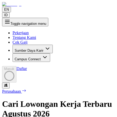
EN
ID
Toggle navigation menu
Pekerjaan
Tentang Kami
Cek Gaji
Sumber Daya Karir
Campus Connect
Daftar
Masuk
Perusahaan
Cari Lowongan Kerja Terbaru
Agustus
2026