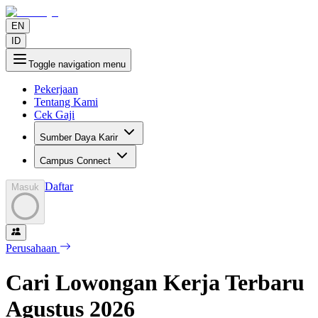
EN
ID
Toggle navigation menu
Pekerjaan
Tentang Kami
Cek Gaji
Sumber Daya Karir
Campus Connect
Daftar
Masuk
Perusahaan
Cari Lowongan Kerja Terbaru
Agustus
2026