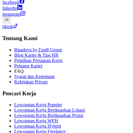
facebook
linkedin
instagram
tiktok
Tentang Kami
Bisadaya by Fast8 Group
Blog Karier & Tips HR
Pelatihan Persiapan Kerja
Peluang Karier
FAQ
Syarat dan Ketentuan
Kebijakan Privasi
Pencari Kerja
Lowongan Kerja Populer
Lowongan Kerja Berdasarkan Lokasi
Lowongan Kerja Berdasarkan Posisi
Lowongan Kerja WFH
Lowongan Kerja Hybrid
Lowongan Kerja Freelance