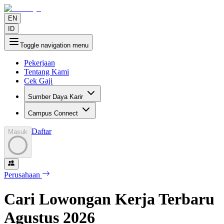
EN
ID
Toggle navigation menu
Pekerjaan
Tentang Kami
Cek Gaji
Sumber Daya Karir
Campus Connect
Daftar
Masuk
Perusahaan
Cari Lowongan Kerja Terbaru
Agustus
2026