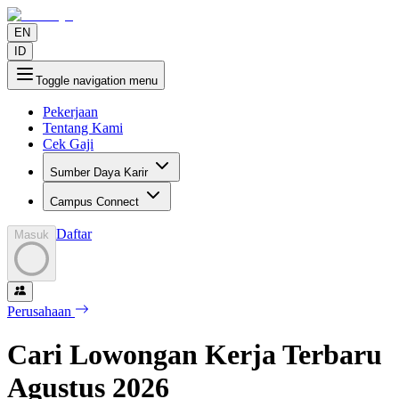
EN
ID
Toggle navigation menu
Pekerjaan
Tentang Kami
Cek Gaji
Sumber Daya Karir
Campus Connect
Daftar
Masuk
Perusahaan
Cari Lowongan Kerja Terbaru
Agustus
2026