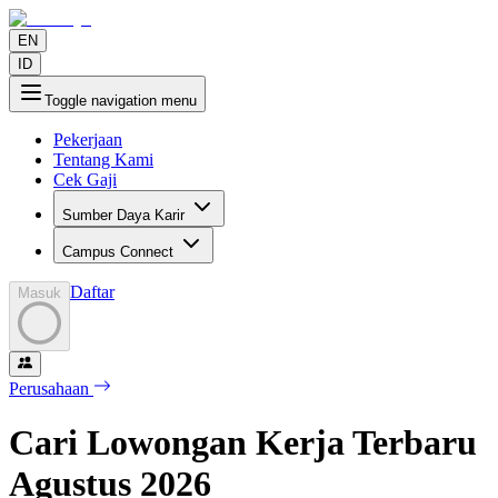
EN
ID
Toggle navigation menu
Pekerjaan
Tentang Kami
Cek Gaji
Sumber Daya Karir
Campus Connect
Daftar
Masuk
Perusahaan
Cari Lowongan Kerja Terbaru
Agustus
2026